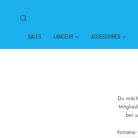
Passer
au
Rechercher
contenu
SALES
LANCEUR
ACCESSOIRES
Du möcht
Mitglied
bei 
Vorname