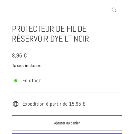
Fermer
(Esc)
PROTECTEUR DE FIL DE
RÉSERVOIR DYE LT NOIR
Prix
8,95 €
régulier
Taxes incluses.
En stock
Expédition à partir de 15,95 €
Ajouter au panier