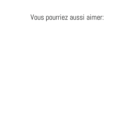
Vous pourriez aussi aimer:
BOÎTIER DE SOLÉNOÏDE BWing série M3
59,95 €