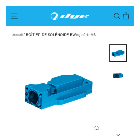
Passer
Pani
Navigation
Recherch
au
contenu
Accueil
/
BOÎTIER DE SOLÉNOÏDE BWing série M3
Fermer
(Esc)