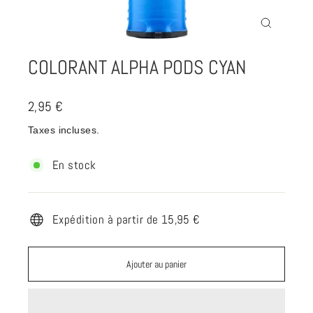
Fermer
(Esc)
COLORANT ALPHA PODS CYAN
Prix
2,95 €
régulier
Taxes incluses.
En stock
Expédition à partir de 15,95 €
Ajouter au panier