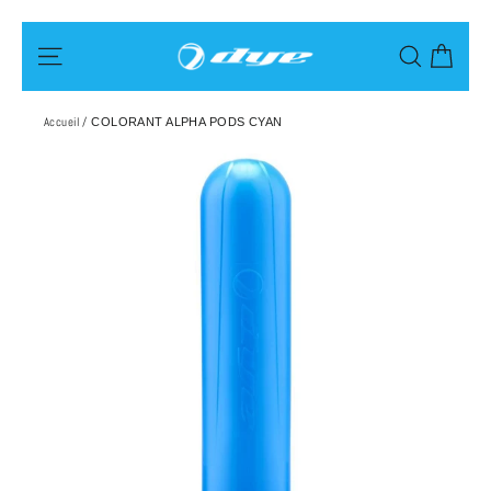
Passer
Pani
Navigation
Recherch
au
contenu
Accueil
/
COLORANT ALPHA PODS CYAN