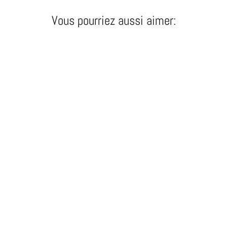
Vous pourriez aussi aimer:
ARRIERE BARIL CF-S BOOMSTICK
129,95 €