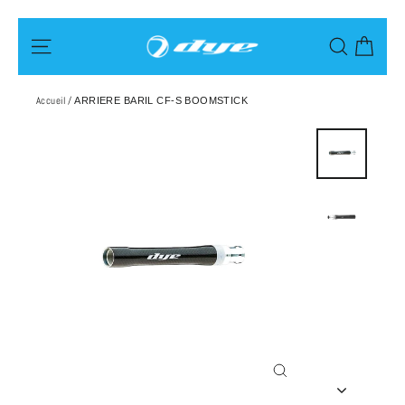
Passer
Pani
Navigation
Recherch
au
contenu
Accueil
/
ARRIERE BARIL CF-S BOOMSTICK
Fermer
(Esc)