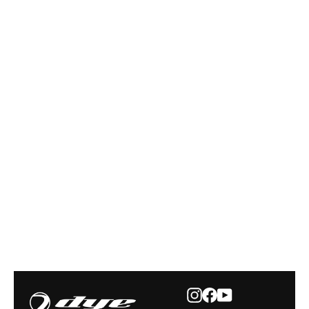
KIT DE PIÈCES DE RECHANGE DAM
ASSAULT MAG
29,95 €
Instagram
Facebook
YouTube