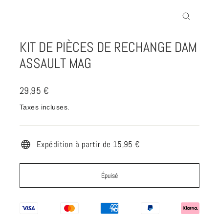
Fermer
(Esc)
KIT DE PIÈCES DE RECHANGE DAM
ASSAULT MAG
Prix
29,95 €
régulier
Taxes incluses.
Expédition à partir de 15,95 €
Épuisé