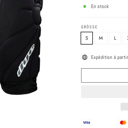
En stock
GRÖSSE
S
M
L
Expédition à parti