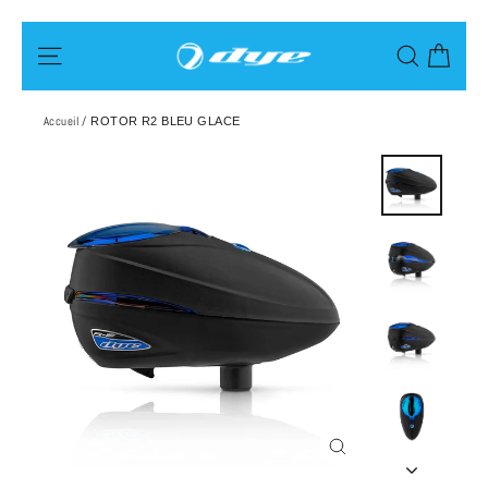
Passer
Pani
Navigation
Recherch
au
contenu
Accueil
/
ROTOR R2 BLEU GLACE
Fermer
(Esc)